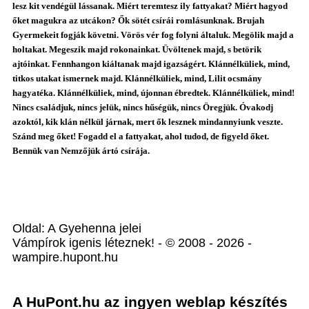
lesz kit vendégül lássanak. Miért teremtesz ily fattyakat? Miért hagyod
őket magukra az utcákon? Ők sötét csírái romlásunknak. Brujah
Gyermekeit fogják követni. Vörös vér fog folyni általuk. Megölik majd a
holtakat. Megeszik majd rokonainkat. Üvöltenek majd, s betörik
ajtóinkat. Fennhangon kiáltanak majd igazságért. Klánnélküliek, mind,
titkos utakat ismernek majd. Klánnélküliek, mind, Lilit ocsmány
hagyatéka. Klánnélküliek, mind, újonnan ébredtek. Klánnélküliek, mind!
Nincs családjuk, nincs jelük, nincs hűségük, nincs Öregjük. Óvakodj
azoktól, kik klán nélkül járnak, mert ők lesznek mindannyiunk veszte.
Szánd meg őket! Fogadd el a fattyakat, ahol tudod, de figyeld őket.
Bennük van Nemzőjük ártó csírája.
Oldal: A Gyehenna jelei
Vámpírok igenis léteznek! - © 2008 - 2026 -
wampire.hupont.hu
A HuPont.hu az ingyen weblap készítés