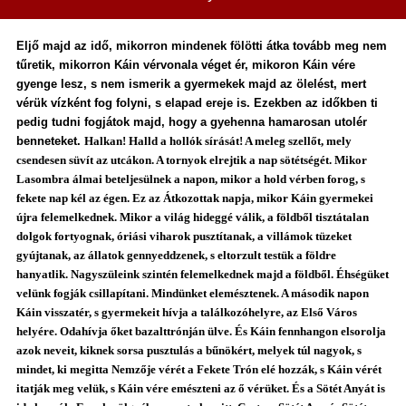
Eljő majd az idő, mikorron mindenek fölötti átka tovább meg nem
tűretik, mikorron Káin vérvonala véget ér, mikoron Káin vére
gyenge lesz, s nem ismerik a gyermekek majd az ölelést, mert
vérük vízként fog folyni, s elapad ereje is. Ezekben az időkben ti
pedig tudni fogjátok majd, hogy a gyehenna hamarosan utolér
benneteket.
Halkan! Halld a hollók sírását! A meleg szellőt, mely
csendesen süvít az utcákon. A tornyok elrejtik a nap sötétségét. Mikor
Lasombra álmai beteljesülnek a napon, mikor a hold vérben forog, s
fekete nap kél az égen. Ez az Átkozottak napja, mikor Káin gyermekei
újra felemelkednek. Mikor a világ hideggé válik, a földből tisztátalan
dolgok fortyognak, óriási viharok pusztítanak, a villámok tüzeket
gyújtanak, az állatok gennyeddzenek, s eltorzult testük a földre
hanyatlik. Nagyszüleink szintén felemelkednek majd a földből. Éhségüket
velünk fogják csillapítani. Mindünket elemésztenek. A második napon
Káin visszatér, s gyermekeit hívja a találkozóhelyre, az Első Város
helyére. Odahívja őket bazalttrónján ülve. És Káin fennhangon elsorolja
azok neveit, kiknek sorsa pusztulás a bűnökért, melyek túl nagyok, s
mindet, ki megitta Nemzője vérét a Fekete Trón elé hozzák, s Káin vérét
itatják meg velük, s Káin vére emészteni az ő vérüket. És a Sötét Anyát is