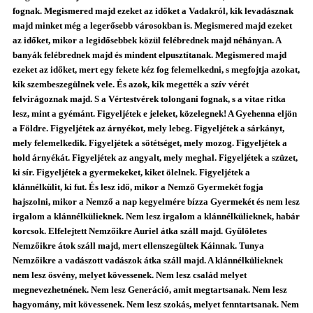
fognak. Megismered majd ezeket az időket a Vadakról, kik levadásznak
majd minket még a legerősebb városokban is. Megismered majd ezeket
az időket, mikor a legidősebbek közül felébrednek majd néhányan. A
banyák felébrednek majd és mindent elpusztítanak. Megismered majd
ezeket az időket, mert egy fekete kéz fog felemelkedni, s megfojtja azokat,
kik szembeszegülnek vele. És azok, kik megették a szív vérét
felvirágoznak majd. S a Vértestvérek tolongani fognak, s a vitae ritka
lesz, mint a gyémánt. Figyeljétek e jeleket, közelegnek! A Gyehenna eljön
a Földre. Figyeljétek az árnyékot, mely lebeg. Figyeljétek a sárkányt,
mely felemelkedik. Figyeljétek a sötétséget, mely mozog. Figyeljétek a
hold árnyékát. Figyeljétek az angyalt, mely meghal. Figyeljétek a szüzet,
ki sír. Figyeljétek a gyermekeket, kiket ölelnek. Figyeljétek a
klánnélkülit, ki fut. És lesz idő, mikor a Nemző Gyermekét fogja
hajszolni, mikor a Nemző a nap kegyelmére bízza Gyermekét és nem lesz
irgalom a klánnélkülieknek. Nem lesz irgalom a klánnélkülieknek, habár
korcsok. Elfelejtett Nemzőikre Auriel átka száll majd. Gyűlöletes
Nemzőikre átok száll majd, mert ellenszegültek Káinnak. Tunya
Nemzőikre a vadászott vadászok átka száll majd. A klánnélkülieknek
nem lesz ösvény, melyet kövessenek. Nem lesz család melyet
megnevezhetnének. Nem lesz Generáció, amit megtartsanak. Nem lesz
hagyomány, mit kövessenek. Nem lesz szokás, melyet fenntartsanak. Nem