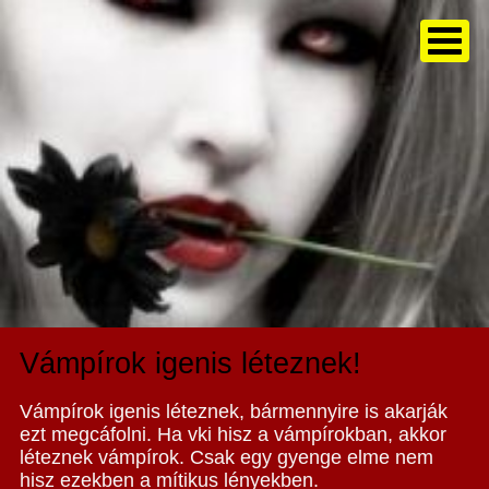
Vámpírok igenis léteznek!
Vámpírok igenis léteznek, bármennyire is akarják
ezt megcáfolni. Ha vki hisz a vámpírokban, akkor
léteznek vámpírok. Csak egy gyenge elme nem
hisz ezekben a mítikus lényekben.