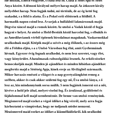
ide hozzák, Enoch völgyébe, s csata lesz itt. Csata a Sötét Apa és Sötét
Anya között. A démoni királynő mélyet harap majd. Az átkozott király
mélyebbet harap. Nem fogjuk tudni, mi történik, de az ég ketté fog
szakadni, s a föld is alatta. És a Pokol erői előtörnek a földből. A
harmadik napon csönd lesz. A varjak a hullákból lakmároznak majd.
Dögvész táncol majd a romok között. Az utolsó a Vadak közül el fogja
hagyni e helyet. Az utolsó a Hold-Bestiák közül harcolni fog, s elbukik és
az Antediluvianok vérből építenek birodalmat maguknak. Vaskarmokkal
uralkodnak majd. Kitépik majd a szívét a még élőknek, s az összes még
élő a Földön eljön, s a z Utolsó Városban fog élni, amit Gyehennának
hívnak. Egyezer évig fognak uralkodni, és nem lesz szeretet, vagy élet,
vagy könyörület. A hatalmasak rabszolgákká lesznek. Az erkölcsöseket
bemocskolják majd. Minden jó ajándékot és minden hibátlan ajándékot
megfertőz majd a Sötétség Apja, kinek ereje az Alvilágból származik.
Mikor havazás emészti a világot és a nap gyertyalángként remeg a
szélben, akkor és csak akkor születni fog egy nő, Éva utolsó lánya, s ő
lesz az, kin mindannyiunk sorsa múlik. S nem fogjátok ismerni ezt a nőt,
kivéve a hold jele által, melyet viselni fog. És árulással, gyűlölettel és
fájdalommal kell majd szembenéznie. De benne van utolsó reményünk.
Megismered majd ezeket a végső időket a híg vérről, mely arra fogja
kárhoztatni a vámpírokat, hogy ne tudjanak utódot nemzeni.
Megismered majd ezeket az időket a klánnélküliekről, kik uralkodni